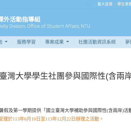
:::
臺大首頁
學生事
 課外活動指導組
vity Division, Office of Student Affairs, NTU
動
服務學習
專案成果
社團活動資訊系統
夢
臺灣大學學生社團參與國際性(含兩岸)
年暑假及第一學期提供「國立臺灣大學補助參與國際性(含兩岸)活
受理於113年6月10日至113年12月22日辦理之活動。