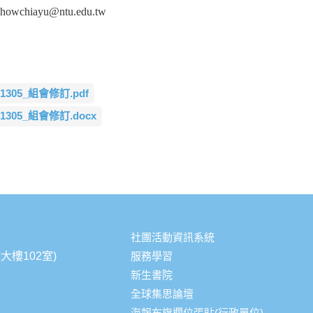
chowchiayu@ntu.edu.tw
5_組會修訂.pdf
5_組會修訂.docx
社團活動資訊系統
大樓102室)
服務學習
新生書院
全球集思論壇
海報布旗欄位張貼(行政單位)