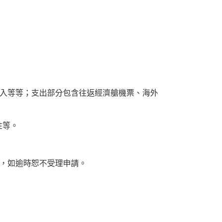
收入等等；支出部分包含往返經濟艙機票、海外
性等。
u.tw，如逾時恕不受理申請。