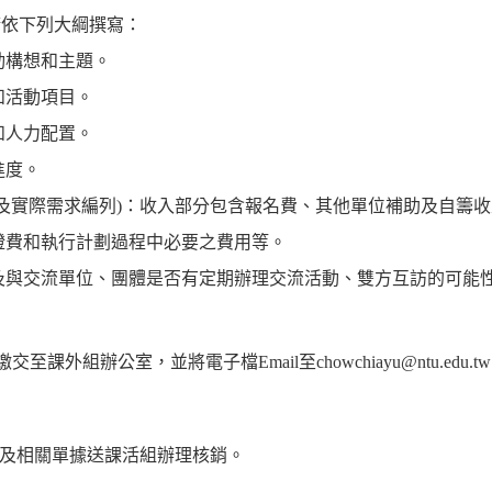
請依下列大綱撰寫：
動構想和主題。
和活動項目。
和人力配置。
進度。
定及實際需求編列)：收入部分包含報名費、其他單位補助及自籌
證費和執行計劃過程中必要之費用等。
及與交流單位、團體是否有定期辦理交流活動、雙方互訪的可能
繳交至課外組辦公室，並將電子檔Email至chowchiayu@ntu.ed
)及相關單據送課活組辦理核銷。