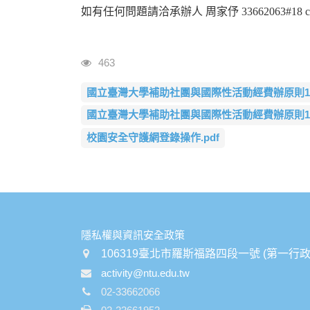
如有任何問題請洽承辦人 周家伃 33662063#18
瀏覽人次
463
國立臺灣大學補助社團與國際性活動經費辦原則1130
國立臺灣大學補助社團與國際性活動經費辦原則1130
校園安全守護網登錄操作.pdf
:::
隱私權與資訊安全政策
106319臺北市羅斯福路四段一號 (第一行政
activity@ntu.edu.tw
02-33662066